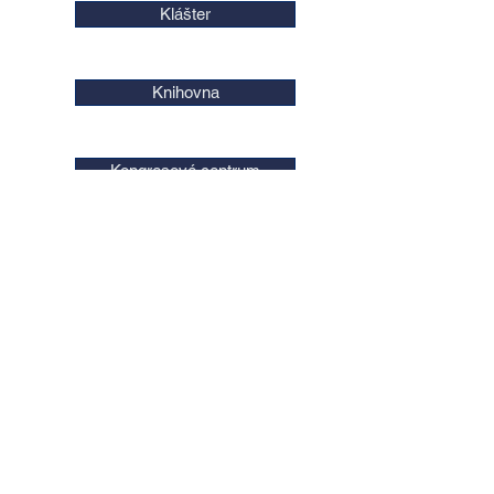
Klášter
Knihovna
Kongresové centrum
Kostel
Kulturní dům
Kulturní objekt
Muzeum