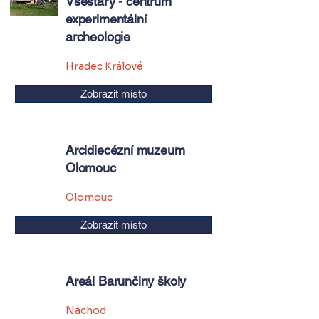
Všestary - centrum
experimentální
archeologie
Hradec Králové
Zobrazit místo
Arcidiecézní muzeum
Olomouc
Olomouc
Zobrazit místo
Areál Barunčiny školy
Náchod