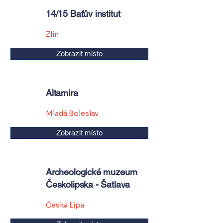
14/15 Baťův institut
Zlín
Zobrazit místo
Altamira
Mladá Boleslav
Zobrazit místo
Archeologické muzeum
Českolipska - Šatlava
Česká Lípa