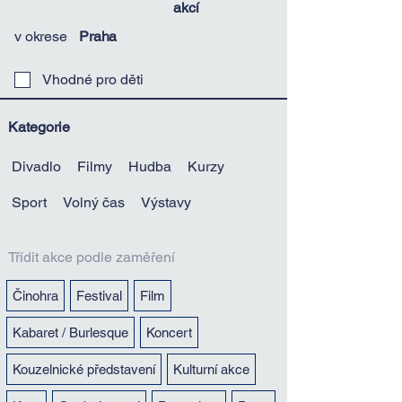
akcí
v okrese
Praha
Vhodné pro děti
Kategorie
Divadlo
Filmy
Hudba
Kurzy
Sport
Volný čas
Výstavy
Třídit akce podle zaměření
Činohra
Festival
Film
Kabaret / Burlesque
Koncert
Kouzelnické představení
Kulturní akce