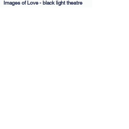
Images of Love - black light theatre
(schwarzlichttheater)
Divadlo
Stand-up / Talk show
9. srpna 2026
Praha
HILT black light theatre Prague - Art Space
Zobrazit akci
Jazz Dock Orchestra Birthday
Concert
Hudba
Koncert
10. srpna 2026
Praha