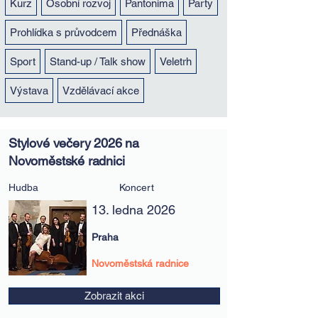
Kurz
Osobní rozvoj
Pantonima
Party
Prohlídka s průvodcem
Přednáška
Sport
Stand-up / Talk show
Veletrh
Výstava
Vzdělávací akce
Stylové večery 2026 na
Novoměstské radnici
Hudba
Koncert
13. ledna 2026
Praha
Novoměstská radnice
Zobrazit akci