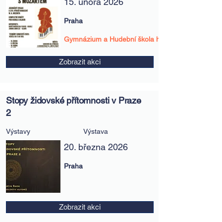
15. února 2026
Praha
Gymnázium a Hudební škola hl.města Prahy
Zobrazit akci
Stopy židovské přítomnosti v Praze
2
Výstavy
Výstava
20. března 2026
Praha
Zobrazit akci