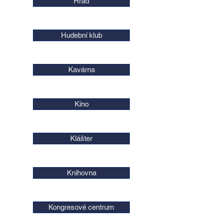
Hrad
Hudební klub
Kavárna
Kino
Klášter
Knihovna
Kongresové centrum