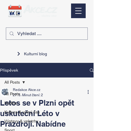
Kulturní blog
Příspěvek
All Posts
Redakce Akce.cz
All Posts
27. 5.
Minut čtení: 2
Letos se v Plzni opět
Hudba
uskuteční Léto v
Kultura & volný čas
Výstavy & veletrhy
Prazdroji. Nabídne
Sport