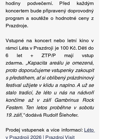
hodiny podvečerní. Před každým 
koncertem bude připravený doprovodný 
program a soutěže o hodnotné ceny z 
Prazdroje.
Vstupné na koncert nebo letní kino v 
rámci Léta v Prazdroji je 100 Kč. Děti do 
6 let + ZTP/P mají vstup 
zdarma. 
„Kapacita areálu je omezená, 
proto doporučujeme vstupenky zakoupit 
s předstihem, ať si oblíbený prázdninový 
festival užijete v klidu a naplno. A už se 
stalo tradicí, že léto u nás na nádvoří 
končíme až v září Gambrinus Rock 
Festem. Ten letos proběhne v sobotu 
19. září,“
 dodává Rudolf Šlehofer.
Prodej vstupenek a více informací: 
Léto 
v Prazdroji 2026 | Prazdroj Visit