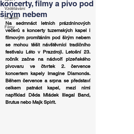
koncerty, filmy a pivo pod
Vzdělávání
širým nebem
Divadlo
Na sedmnáct letních prázdninových 
Filmy
večerů s koncerty tuzemských kapel i 
filmovým promítáním pod širým nebem 
se mohou těšit návštěvníci tradičního 
festivalu Léto v Prazdroji. Letošní 23. 
ročník začne na nádvoří plzeňského 
pivovaru ve čtvrtek 2. července 
koncertem kapely Imagine Diamonds. 
Během července a srpna se představí 
celkem patnáct kapel, mezi nimi 
například Děda Mládek Illegal Band, 
Brutus nebo Majk Spirit.