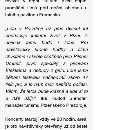
revival. V srpnu kulturní akce doplní 
promítání filmů pod noční oblohou u 
letního pavilonu Formanka.
„Léto v Prazdroji už přes dvacet let 
obohacuje kulturní život v Plzni. A 
nejinak tomu bude i letos. Pro 
návštěvníky kromě hudby a filmů 
chystáme i skvěle ošetřené pivo Pilsner 
Urquell, pivní speciály z pivovaru 
Elektrárna a dobroty z grilu. Loni jsme 
během festivalu načepovali skoro 47 
tisíc piv, a to nám moc nepřálo počasí. 
Věřím, že letos bude krásně a lidé si to 
u nás užijí,“
říká Rudolf Šlehofer, 
manažer turismu Plzeňského Prazdroje.
Koncerty startují vždy ve 20 hodin, areál 
je pro návštěvníky otevřený už od šesté 