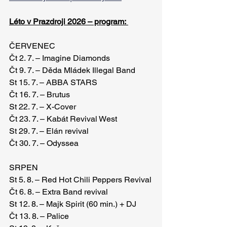
Léto v Prazdroji 2026 – program: 
ČERVENEC
Čt 2. 7. – Imagine Diamonds
Čt 9. 7. – Děda Mládek Illegal Band
St 15. 7. – ABBA STARS
Čt 16. 7. – Brutus
St 22. 7. – X-Cover
Čt 23. 7. – Kabát Revival West
St 29. 7. – Elán revival
Čt 30. 7. – Odyssea
SRPEN
St 5. 8. – Red Hot Chili Peppers Revival
Čt 6. 8. – Extra Band revival
St 12. 8. – Majk Spirit (60 min.) + DJ
Čt 13. 8. – Palice