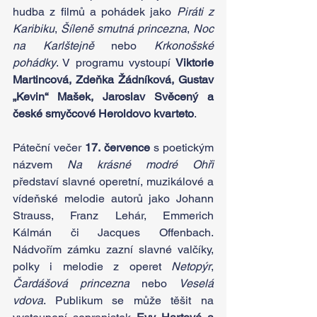
hudba z filmů a pohádek jako 
Piráti z 
Karibiku
, 
Šíleně smutná princezna
, 
Noc 
na Karlštejně
 nebo 
Krkonošské 
pohádky
. V programu vystoupí 
Viktorie 
Martincová, Zdeňka Žádníková, Gustav 
„Kevin“ Mašek, Jaroslav Svěcený a 
české smyčcové Heroldovo kvarteto
.
Páteční večer 
17. července
 s poetickým 
názvem 
Na krásné modré Ohři 
představí slavné operetní, muzikálové a 
vídeňské melodie autorů jako Johann 
Strauss, Franz Lehár, Emmerich 
Kálmán či Jacques Offenbach. 
Nádvořím zámku zazní slavné valčíky, 
polky i melodie z operet 
Netopýr
, 
Čardášová princezna
 nebo 
Veselá 
vdova
. Publikum se může těšit na 