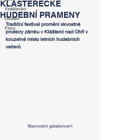
KLÁŠTERECKÉ
Vzdělávání
HUDEBNÍ PRAMENY
Divadlo
Tradiční festival promění skvostné 
Filmy
prostory zámku v Klášterci nad Ohří v 
kouzelné místo letních hudebních 
večerů
Slavnostní galakoncert