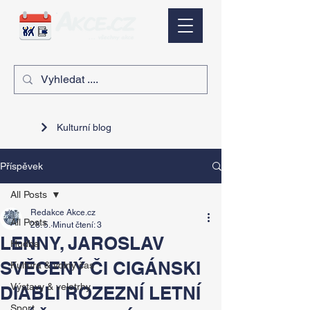
Kulturní blog
Příspěvek
All Posts
Redakce Akce.cz
All Posts
28. 5.
Minut čtení: 3
LENNY, JAROSLAV
Hudba
SVĚCENÝ ČI CIGÁNSKI
Kultura & volný čas
Výstavy & veletrhy
DIABLI ROZEZNÍ LETNÍ
Sport