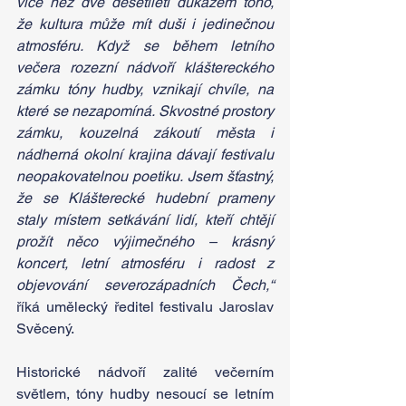
více než dvě desetiletí důkazem toho, 
že kultura může mít duši i jedinečnou 
atmosféru. Když se během letního 
večera rozezní nádvoří kláštereckého 
zámku tóny hudby, vznikají chvíle, na 
které se nezapomíná. Skvostné prostory 
zámku, kouzelná zákoutí města i 
nádherná okolní krajina dávají festivalu 
neopakovatelnou poetiku. Jsem šťastný, 
že se Klášterecké hudební prameny 
staly místem setkávání lidí, kteří chtějí 
prožít něco výjimečného – krásný 
koncert, letní atmosféru i radost z 
objevování severozápadních Čech,“ 
říká umělecký ředitel festivalu Jaroslav 
Svěcený.
Historické nádvoří zalité večerním 
světlem, tóny hudby nesoucí se letním 