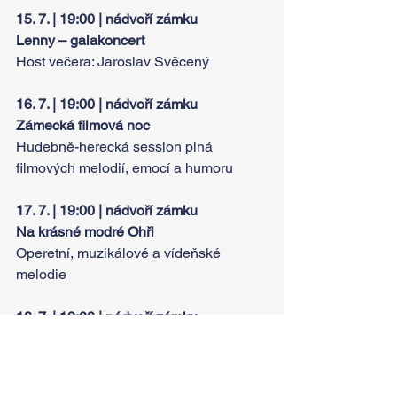
15. 7. | 19:00 | nádvoří zámku 
Lenny – galakoncert
Host večera: Jaroslav Svěcený
16. 7. | 19:00 | nádvoří zámku
Zámecká filmová noc
Hudebně-herecká session plná 
filmových melodií, emocí a humoru
17. 7. | 19:00 | nádvoří zámku
Na krásné modré Ohři
Operetní, muzikálové a vídeňské 
melodie
18. 7. | 19:00 | nádvoří zámku
Cigánski Diabli – Jaroslav Svěcený a 
hosté