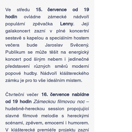
Ve středu 
15. července od 19 
hodin
 ovládne zámecké nádvoří 
populární zpěvačka 
Lenny
. Její 
galakoncert zazní v plné koncertní 
sestavě s kapelou a speciálním hostem 
večera bude Jaroslav Svěcený. 
Publikum se může těšit na energický 
koncert pod širým nebem i jedinečné 
představení různých směrů moderní 
popové hudby. Nádvoří kláštereckého 
zámku je pro to vše ideálním místem.
Čtvrteční večer 
16. července nabídne 
od 19 hodin
Zámeckou filmovou noc
 – 
hudebně-hereckou session propojující 
slavné filmové melodie s hereckými 
scénami, zpěvem, emocemi i humorem. 
V klášterecké premiéře projektu zazní 