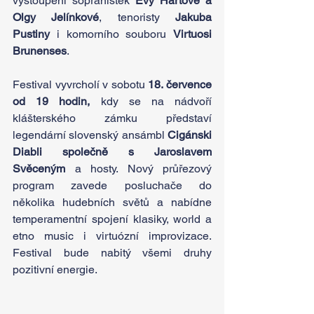
vystoupení sopranistek 
Evy Hartové a 
Olgy Jelínkové
, tenoristy 
Jakuba 
Pustiny
 i komorního souboru 
Virtuosi 
Brunenses
.
Festival vyvrcholí v sobotu 
18. července 
od 19 hodin,
 kdy se na nádvoří 
klášterského zámku představí 
legendární slovenský ansámbl 
Cigánski 
Diabli společně s Jaroslavem 
Svěceným
 a hosty. Nový průřezový 
program zavede posluchače do 
několika hudebních světů a nabídne 
temperamentní spojení klasiky, world a 
etno music i virtuózní improvizace. 
Festival bude nabitý všemi druhy 
pozitivní energie.