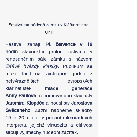
Festival na nádvoří zámku v Klášterci nad 
Ohří
Festival zahájí 
14. července v 19 
hodin
 slavnostní prolog festivalu v 
renesančním sále zámku s názvem 
Zářivé hvězdy klasiky
. Publikum se 
může těšit na vystoupení jedné z 
nejvýraznějších evropských 
klarinetistek mladé generace 
Anny Paulové
, renomovaného klavíristy 
Jaromíra Klepáče 
a houslisty 
Jaroslava 
Svěceného
. Zazní nádherné skladby 
19. a 20. století v podání mimořádných 
interpretů, jejichž virtuozita a citlivost 
slibují výjimečný hudební zážitek.