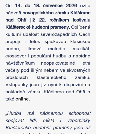
Od 
14. do 18. července 2026 
ožije 
nádvoří 
novogotického zámku Klášterec 
nad Ohří již 22. ročníkem festivalu 
Klášterecké hudební prameny
. Oblíbená 
kulturní událost severozápadních Čech 
propojí i letos špičkovou klasickou 
hudbu, filmové melodie, muzikál, 
crossover i populární hudbu a nabídne 
návštěvníkům neopakovatelné letní 
večery pod širým nebem ve skvostných 
prostorách kláštereckého zámku. 
Vstupenky jsou již nyní k dispozici na 
pokladně zámku Klášterec nad Ohří a 
také 
online
.
„Hudba má nádhernou schopnost 
spojovat lidi, místa i vzpomínky. 
Klášterecké hudební prameny jsou už 