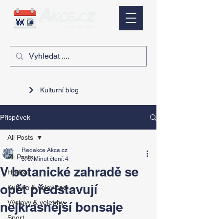
Kulturní blog
Příspěvek
All Posts
Redakce Akce.cz
All Posts
5. 6.
Minut čtení: 4
V botanické zahradě se
Hudba
opět představují
Kultura & volný čas
Výstavy & veletrhy
nejkrásnější bonsaje
Sport