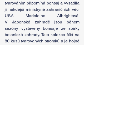
tvarováním připomíná bonsaj a vysadila 
ji někdejší ministryně zahraničních věcí 
USA Madeleine Albrightová. 
V Japonské zahradě jsou během 
sezóny vystaveny bonsaje ze sbírky 
botanické zahrady. Tato kolekce čítá na 
80 kusů tvarovaných stromků a je hojně 
zastoupena javory, stálezelenými 
hlošinami a drmky. Může se pochlubit 
hned několika více než sto let starými 
exempláři, jedná se například o javor 
Bürgerův, buk lesní nebo jasan čínský.
Podrobné informace o programu 
Festivalu bonsají a japonské kultury
 a 
dalších akcích Botanické zahrady Praha 
najdete na stránkách: 
https://www.botanicka.cz/clanky/akce/fe
stival-bonsaji-a-japonske-kultury-2
 .