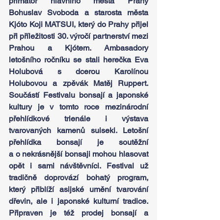
primátor hlavního města Prahy 
Bohuslav Svoboda a starosta města 
Kjóto Koji MATSUI, který do Prahy přijel 
při příležitosti 30. výročí partnerství mezi 
Prahou a Kjótem. Ambasadory 
letošního ročníku se stali herečka Eva 
Holubová s dcerou Karolínou 
Holubovou a zpěvák Matěj Ruppert. 
Součástí Festivalu bonsají a japonské 
kultury je v tomto roce mezinárodní 
přehlídkové trienále i výstava 
tvarovaných kamenů suiseki. Letošní 
přehlídka bonsají je soutěžní 
a o nekrásnější bonsaji mohou hlasovat 
opět i sami návštěvníci. Festival už 
tradičně doprovází bohatý program, 
který přiblíží asijské umění tvarování 
dřevin, ale i japonské kulturní tradice. 
Připraven je též prodej bonsají a 