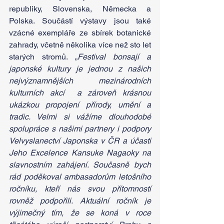
republiky, Slovenska, Německa a 
Polska. Součástí výstavy jsou také 
vzácné exempláře ze sbírek botanické 
zahrady, včetně několika více než sto let 
starých stromů. „
Festival bonsají a 
japonské kultury je jednou z našich 
nejvýznamnějších mezinárodních 
kulturních akcí  a zároveň krásnou 
ukázkou propojení přírody, umění a 
tradic. Velmi si vážíme dlouhodobé 
spolupráce s našimi partnery i podpory 
Velvyslanectví Japonska v ČR a účasti 
Jeho Excelence Kansuke Nagaoky na 
slavnostním zahájení. Současně bych 
rád poděkoval ambasadorům letošního 
ročníku, kteří nás svou přítomností 
rovněž podpořili. Aktuální ročník je 
výjimečný tím, že se koná v roce 