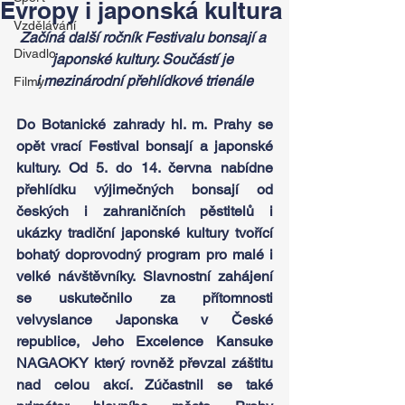
Evropy i japonská kultura
Vzdělávání
Začíná další ročník Festivalu bonsají a 
Divadlo
japonské kultury. Součástí je 
i mezinárodní přehlídkové trienále
Filmy
Do Botanické zahrady hl. m. Prahy se 
opět vrací Festival bonsají a japonské 
kultury. Od 5. do 14. června nabídne 
přehlídku výjimečných bonsají od 
českých i zahraničních pěstitelů i 
ukázky tradiční japonské kultury tvořící 
bohatý doprovodný program pro malé i 
velké návštěvníky. Slavnostní zahájení 
se uskutečnilo za přítomnosti 
velvyslance Japonska v České 
republice, Jeho Excelence Kansuke 
NAGAOKY který rovněž převzal záštitu 
nad celou akcí. Zúčastnil se také 