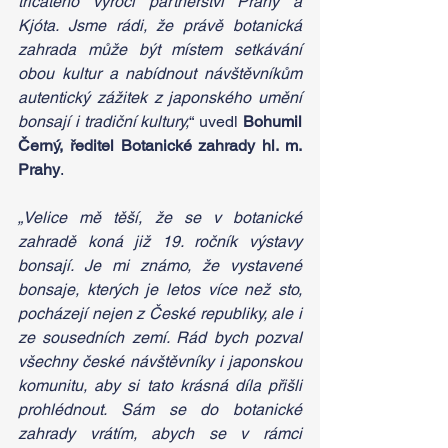
třicátého výročí partnerství Prahy a 
Kjóta. Jsme rádi, že právě botanická 
zahrada může být místem setkávání 
obou kultur a nabídnout návštěvníkům 
autentický zážitek z japonského umění 
bonsají i tradiční kultury,
“ uvedl 
Bohumil 
Černý, ředitel Botanické zahrady hl. m. 
Prahy
.
„Velice mě těší, že se v botanické 
zahradě koná již 19. ročník výstavy 
bonsají. Je mi známo, že vystavené 
bonsaje, kterých je letos více než sto, 
pocházejí nejen z České republiky, ale i 
ze sousedních zemí. Rád bych pozval 
všechny české návštěvníky i japonskou 
komunitu, aby si tato krásná díla přišli 
prohlédnout. Sám se do botanické 
zahrady vrátím, abych se v rámci 