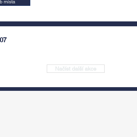
b místa
007
Načíst další akce