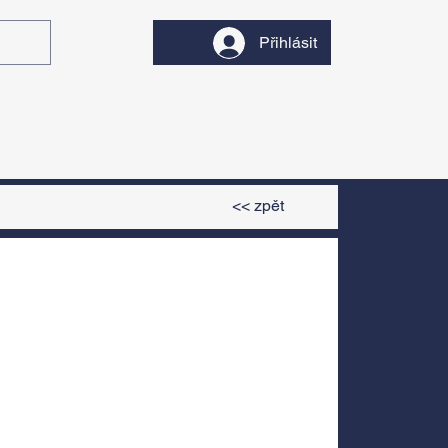
Přihlásit
y
Divadlo
Filmy
<< zpět