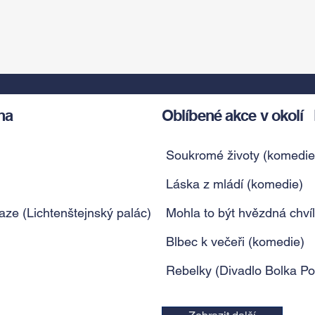
ha
Oblíbené akce v okolí
Soukromé životy (komedie
Láska z mládí (komedie)
ze (Lichtenštejnský palác)
Mohla to být hvězdná chví
Blbec k večeři (komedie)
Rebelky (Divadlo Bolka Po