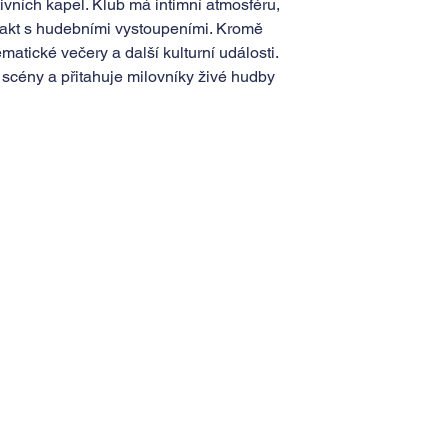
ivních kapel. Klub má intimní atmosféru,
takt s hudebními vystoupeními. Kromě
matické večery a další kulturní události.
scény a přitahuje milovníky živé hudby