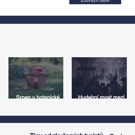
Zobrazit další
Srpen v botanické
Hudební most mezi
zahradě v Troji – cesta
Iowou a Českem:
v
do pravěku rostlinného
Americký odkaz
světa a vinařské
Antonína Dvořáka
í
oslavy
ožije v jeho rodném
domě