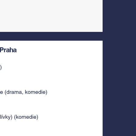
Praha
)
le (drama, komedie)
lívky) (komedie)