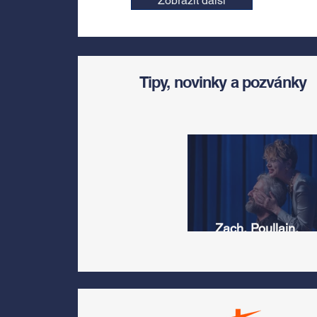
Zobrazit další
Tipy, novinky a pozvánky
Zach, Poullain,
Žáčková, Stryková,
Morávková či Žák se 
srpnu představí s
Divadlem Bez zábradl
na Letní scéně