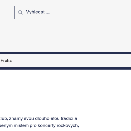
ý čas
Výstavy
Sport
Kurz
Praha
lub, známý svou dlouholetou tradicí a
íbeným místem pro koncerty rockových,