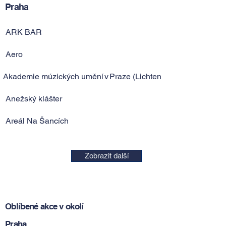
Praha
ARK BAR
Aero
Akademie múzických umění v Praze (Lichtenštejnský palác)
Anežský klášter
Areál Na Šancích
Zobrazit další
Oblíbené akce v okolí
Praha