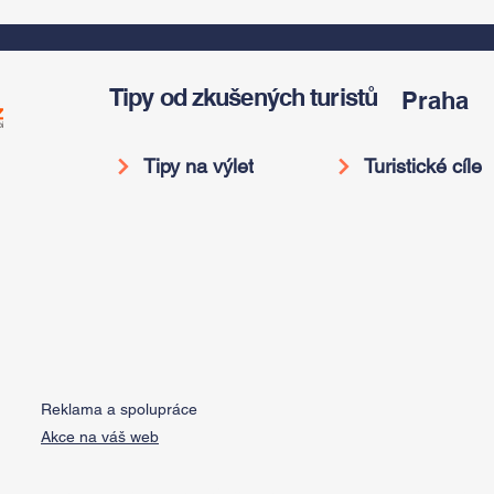
v
do pravěku rostlinného
Americký odkaz
světa a vinařské
Antonína Dvořáka
í
oslavy
ožije v jeho rodném
domě
Tipy od zkušených turistů
Praha
Tipy na výlet
Turistické cíle
Reklama a spolupráce
Akce na váš web
Do Not Sell My Personal Information