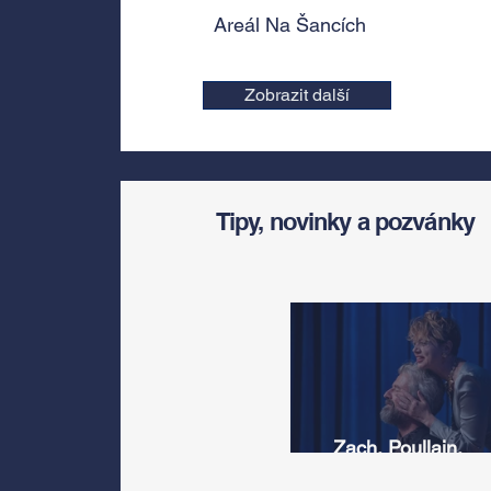
Areál Na Šancích
Zobrazit další
Tipy, novinky a pozvánky
Zach, Poullain,
Žáčková, Stryková,