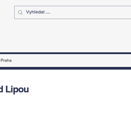
ý čas
Výstavy
Sport
Kurz
Praha
d Lipou