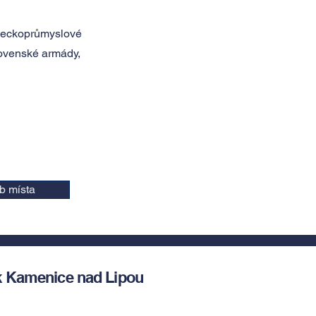
leckoprůmyslové
ovenské armády,
b místa
 Kamenice nad Lipou