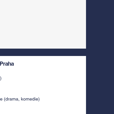
Praha
)
le (drama, komedie)