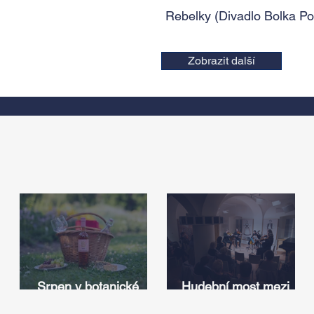
Rebelky (Divadlo Bolka Po
Zobrazit další
Srpen v botanické
Hudební most mezi
zahradě v Troji – cesta
Iowou a Českem: