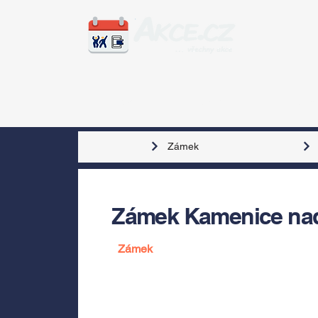
Zážitky
Hudba
Voln
Zámek
Zámek Kamenice na
Zámek