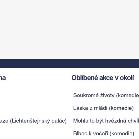
ha
Oblíbené akce v okolí
Soukromé životy (komedie
Láska z mládí (komedie)
ze (Lichtenštejnský palác)
Mohla to být hvězdná chví
Blbec k večeři (komedie)