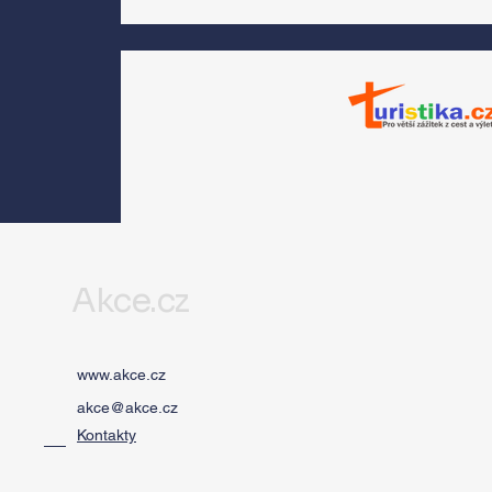
Morávková či Žák se 
srpnu představí s
Divadlem Bez zábradl
na Letní scéně
Voděrádky u Říčan
Akce.cz
www.akce.cz
akce@akce.cz
Kontakty