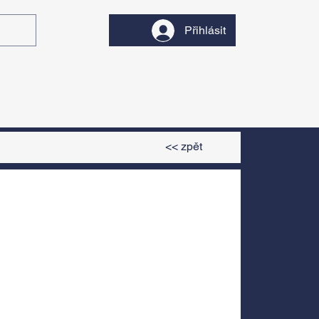
Přihlásit
y
Divadlo
Filmy
<< zpět