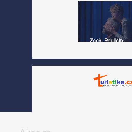
Zach, Poullain,
Žáčková, Stryková,
Morávková či Žák se 
srpnu představí s
Divadlem Bez zábradl
na Letní scéně
Voděrádky u Říčan