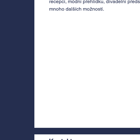
recepci, módní přehlídku, divadelní předs
mnoho dalších možností.