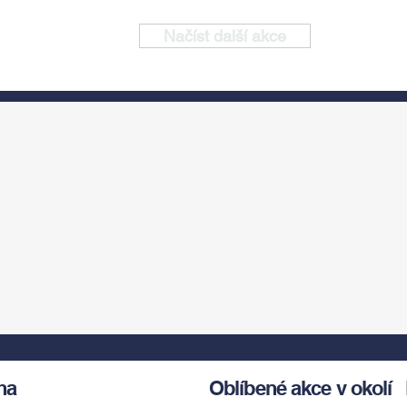
Načíst další akce
ha
Oblíbené akce v okolí