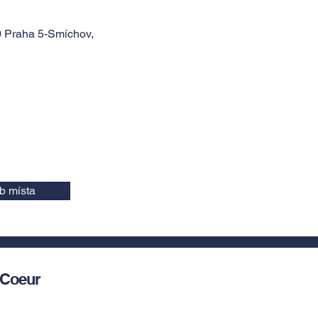
0 Praha 5-Smíchov,
b místa
 Coeur