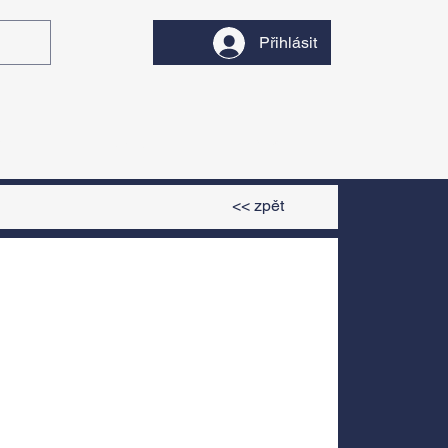
Přihlásit
y
Divadlo
Filmy
<< zpět