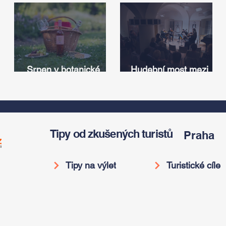
Srpen v botanické
Hudební most mezi
zahradě v Troji – cesta
Iowou a Českem:
v
do pravěku rostlinného
Americký odkaz
světa a vinařské
Antonína Dvořáka
í
oslavy
ožije v jeho rodném
domě
Tipy od zkušených turistů
Praha
Tipy na výlet
Turistické cíle