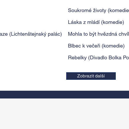
Soukromé životy (komedie
Láska z mládí (komedie)
ze (Lichtenštejnský palác)
Mohla to být hvězdná chví
Blbec k večeři (komedie)
Rebelky (Divadlo Bolka Po
Zobrazit další