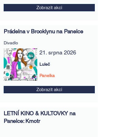
Zobrazit akci
Prádelna v Brooklynu na Panelce
Divadlo
21. srpna 2026
Luleč
Panelka
Zobrazit akci
LETNÍ KINO & KULTOVKY na
Panelce: Kmotr