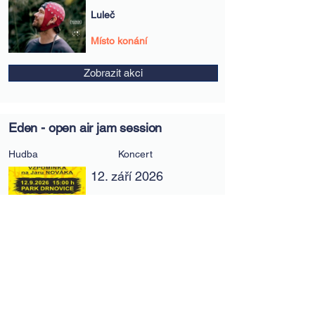
Luleč
Místo konání
Zobrazit akci
Eden - open air jam session
Hudba
Koncert
12. září 2026
Drnovice
Park Drnovice
Zobrazit akci