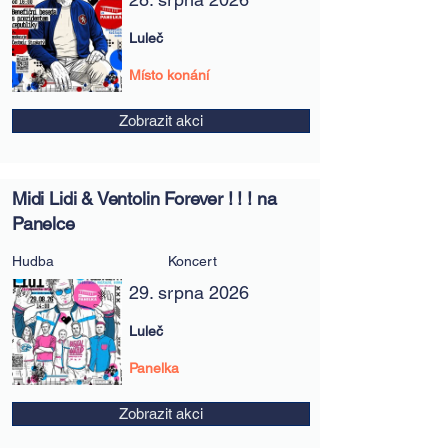
Luleč
Místo konání
Zobrazit akci
Midi Lidi & Ventolin Forever ! ! ! na
Panelce
Hudba
Koncert
29. srpna 2026
Luleč
Panelka
Zobrazit akci