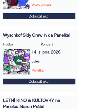
Místo konání
Zobrazit akci
Wyschkof Sidy Crew in da Panelka!
Hudba
Koncert
14. srpna 2026
Luleč
Panelka
Zobrazit akci
LETNÍ KINO & KULTOVKY na
Panelce: Baron Prášil