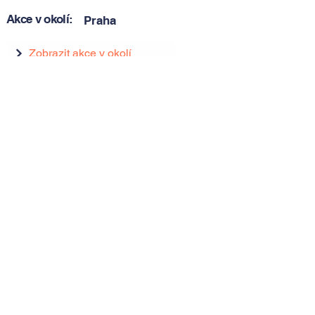
Akce v okolí:
Praha
Zobrazit akce v okolí
Zobrazit akce v okolí
Tipy, novinky a pozvánky