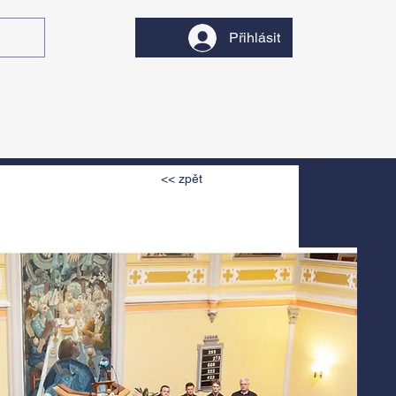
Přihlásit
y
Divadlo
Filmy
<< zpět