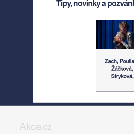
Tipy, novinky a pozván
Zach, Poulla
Žáčková,
Stryková,
Morávková 
Žák se v sr
představí 
Divadlem B
zábradlí n
Letní scén
Akce.cz
Voděrádky