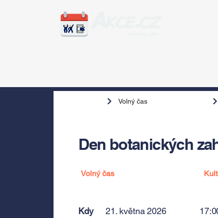
Zážitky
Hudba
Voln
Volný čas
Den botanických za
Volný čas
Kult
Kdy
21. května 2026
17:0