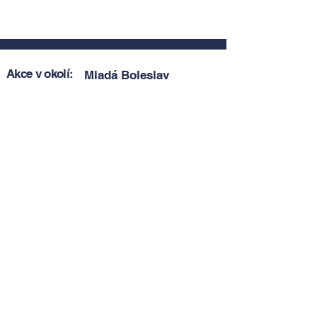
Akce v okolí:
Mladá Boleslav
Zobrazit akce v okolí
Zobrazit akce v okolí
Tipy, novinky a pozvánky