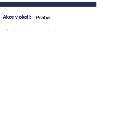
Akce v okolí:
Praha
Zobrazit akce v okolí
Zobrazit akce v okolí
Tipy, novinky a pozvánky