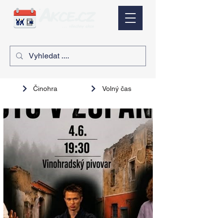
Činohra
Volný čas