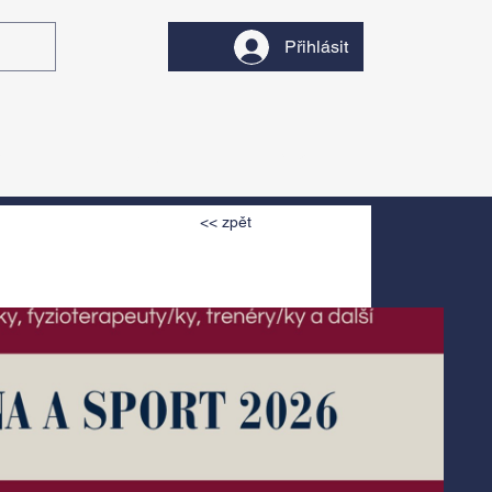
Přihlásit
y
Divadlo
Filmy
<< zpět