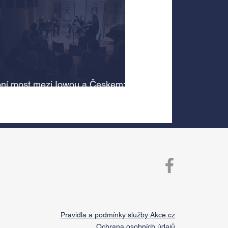
ní most mezi Iowou a Českem:
cký odkaz Antonína Dvořáka
 v jeho rodném domě
Pravidla a podmínky služby Akce.cz
Ochrana osobních údajů