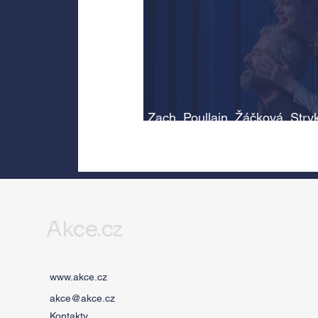
Zach, Poullain, Žáčková, Stry
Morávková či Žák se v srpnu
představí s Divadlem Bez zábr
Letní scéně Voděrádky u Říča
Akce.cz
www.akce.cz
akce@akce.cz
Kontakty