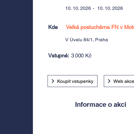
10. 10. 2026
-
10. 10. 2026
Kde
Velká posluchárna FN v Mot
V Úvalu 84/1, Praha
Vstupné:
3 000 Kč
Koupit vstupenky
Web akc
Informace o akci