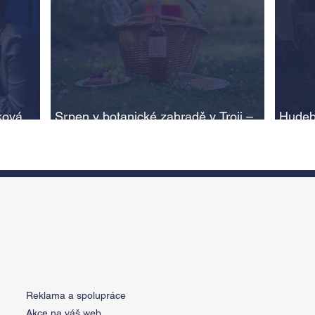
ková,
Srpen v botanické zahradě v Troji –
Hudeb
cesta do pravěku rostlinného světa a
Ameri
adlí na
vinařské oslavy
ožije
n
Reklama a spolupráce
Akce na váš web