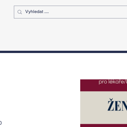
ý čas
Výstavy
Sport
Kurz
0