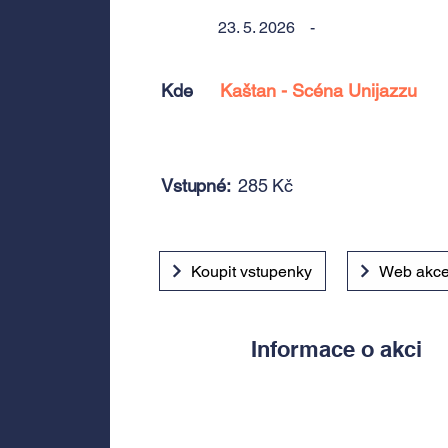
23. 5. 2026
-
Kde
Kaštan - Scéna Unijazzu
Vstupné:
285 Kč
Koupit vstupenky
Web akc
Informace o akci