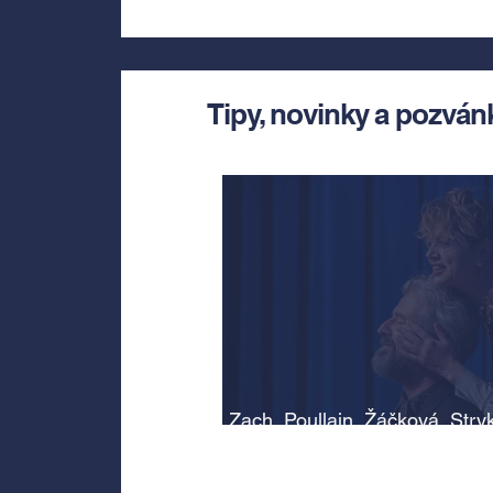
Tipy, novinky a pozván
Zach, Poullain, Žáčková, Stry
Morávková či Žák se v srpnu
představí s Divadlem Bez zábr
Letní scéně Voděrádky u Říča