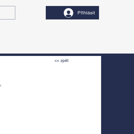
Přihlásit
y
Divadlo
Filmy
<< zpět