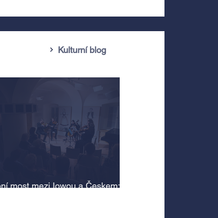
Kulturní blog
ní most mezi Iowou a Českem:
cký odkaz Antonína Dvořáka
 v jeho rodném domě