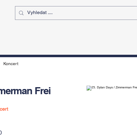
ý čas
Výstavy
Sport
Kurz
Koncert
mmerman Frei
cert
0