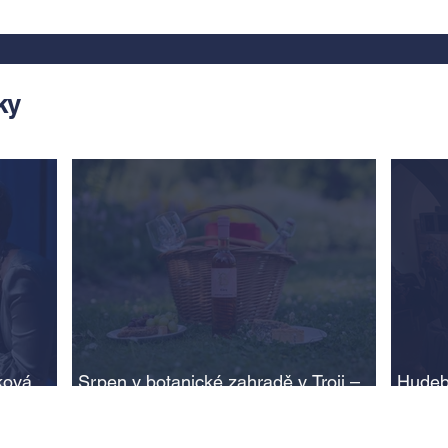
ky
ková,
Srpen v botanické zahradě v Troji –
Hudeb
cesta do pravěku rostlinného světa a
Ameri
adlí na
vinařské oslavy
ožije
n