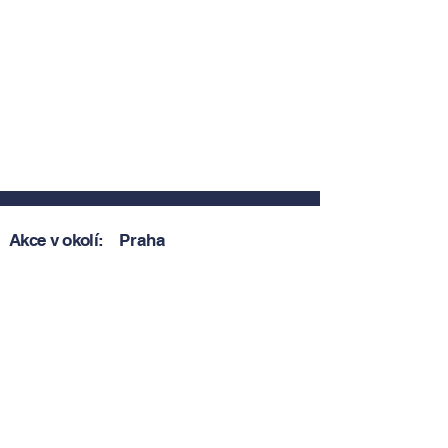
Akce v okolí:
Praha
Zobrazit akce v okolí
Zobrazit akce v okolí