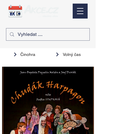
Činohra
Volný čas