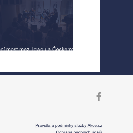
ní most mezi Iowou a Českem:
cký odkaz Antonína Dvořáka
 v jeho rodném domě
Pravidla a podmínky služby Akce.cz
Ochrana osobních údajů