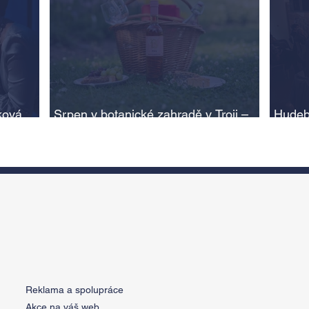
ková,
Srpen v botanické zahradě v Troji –
Hudeb
cesta do pravěku rostlinného světa a
Ameri
adlí na
vinařské oslavy
ožije
n
Reklama a spolupráce
Akce na váš web