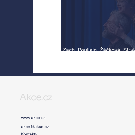
Zach, Poullain, Žáčková, Stry
Morávková či Žák se v srpnu
představí s Divadlem Bez zábr
Letní scéně Voděrádky u Říča
Akce.cz
www.akce.cz
akce@akce.cz
Kontakty