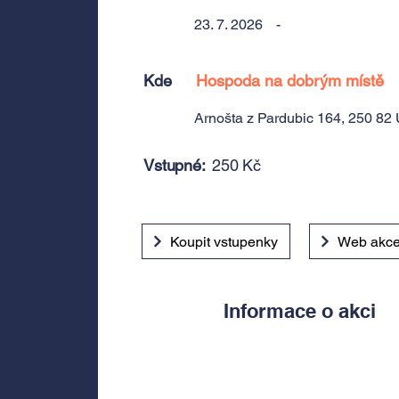
23. 7. 2026
-
Kde
Hospoda na dobrým místě
Arnošta z Pardubic 164, 250 82
Vstupné:
250 Kč
Koupit vstupenky
Web akc
Informace o akci