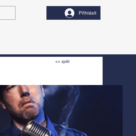
Přihlásit
y
Divadlo
Filmy
<< zpět