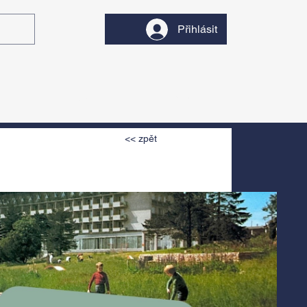
Přihlásit
y
Divadlo
Filmy
<< zpět