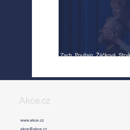
Zach, Poullain, Žáčková, Stry
Morávková či Žák se v srpnu
představí s Divadlem Bez zábr
Letní scéně Voděrádky u Říča
Akce.cz
www.akce.cz
akce@akce.cz