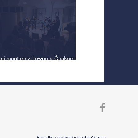
ní most mezi Iowou a Českem:
cký odkaz Antonína Dvořáka
 v jeho rodném domě
Pravidla a podmínky služby Akce.cz