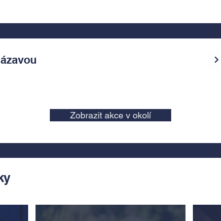
Sázavou
Zobrazit akce v okolí
ky