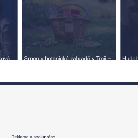
ková,
Srpen v botanické zahradě v Troji –
Hudeb
cesta do pravěku rostlinného světa a
Ameri
adlí na
vinařské oslavy
ožije
n
Reklama a spolupráce