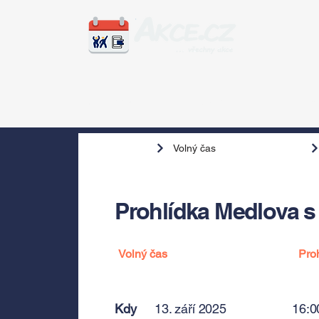
Zážitky
Hudba
Voln
Volný čas
Prohlídka Medlova s
Volný čas
Pro
Kdy
13. září 2025
16:0