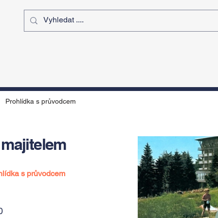
ý čas
Výstavy
Sport
Kurz
Prohlídka s průvodcem
 majitelem
hlídka s průvodcem
0