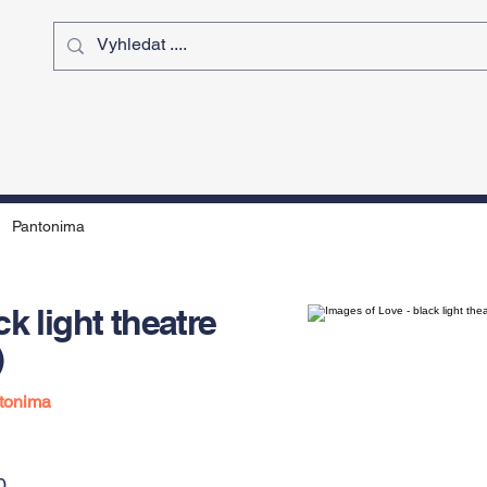
ý čas
Výstavy
Sport
Kurz
Pantonima
k light theatre
)
tonima
0