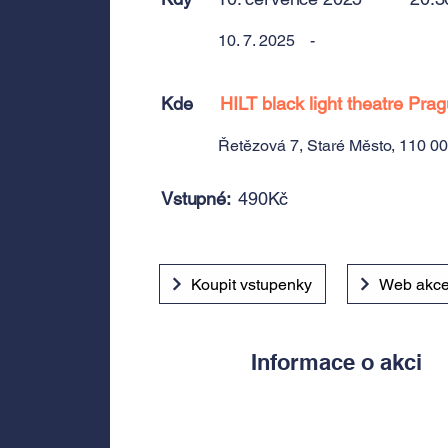
10. 7. 2025
-
Kde
HILT black light theatre Pra
Řetězová 7, Staré Město, 110 0
Vstupné:
490Kč
Koupit vstupenky
Web akc
Informace o akci