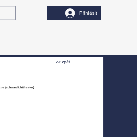
Přihlásit
y
Divadlo
Filmy
<< zpět