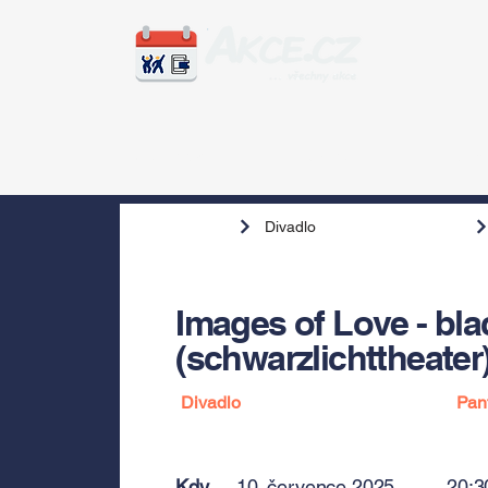
Zážitky
Hudba
Voln
Divadlo
Images of Love - blac
(schwarzlichttheater
Divadlo
Pan
Kdy
10. července 2025
20:3