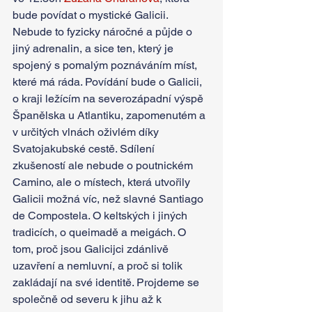
bude povídat o mystické Galicii. 
Nebude to fyzicky náročné a půjde o 
jiný adrenalin, a sice ten, který je 
spojený s pomalým poznáváním míst, 
které má ráda. Povídání bude o Galicii, 
o kraji ležícím na severozápadní výspě 
Španělska u Atlantiku, zapomenutém a 
v určitých vlnách oživlém díky 
Svatojakubské cestě. Sdílení 
zkušeností ale nebude o poutnickém 
Camino, ale o místech, která utvořily 
Galicii možná víc, než slavné Santiago 
de Compostela. O keltských i jiných 
tradicích, o queimadě a meigách. O 
tom, proč jsou Galicijci zdánlivě 
uzavření a nemluvní, a proč si tolik 
zakládají na své identitě. Projdeme se 
společně od severu k jihu až k 