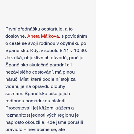
První přednášku odstartuje, a to 
doslovně, 
Aneta Málková
, s povídáním 
o cestě se svojí rodinou v obytňáku po 
Španělsku. Kdy: v sobotu 8.11 v 10:30. 
Jak říká, objektivních důvodů, proč je 
Španělsko skutečně parádní cíl 
nezávislého cestování, má plnou 
náruč. Míst, která podle ní stojí za 
vidění, je na opravdu dlouhý 
seznam. Španělsko píše jejich 
rodinnou nomádskou historii. 
Procestovali jej křížem krážem a 
rozmanitost jednotlivých regionů je 
naprosto okouzlila. Kde jsme porušili 
pravidlo – nevracíme se, ale 