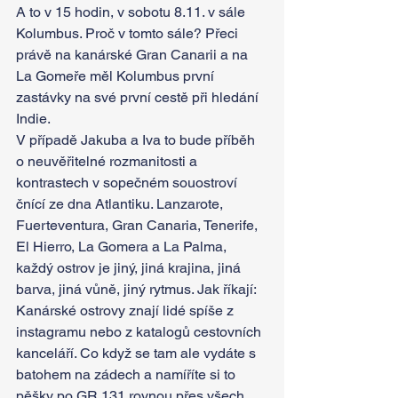
A to v 15 hodin, v sobotu 8.11. v sále 
Kolumbus. Proč v tomto sále? Přeci 
právě na kanárské Gran Canarii a na 
La Gomeře měl Kolumbus první 
zastávky na své první cestě při hledání 
Indie.
V případě Jakuba a Iva to bude příběh 
o neuvěřitelné rozmanitosti a 
kontrastech v sopečném souostroví 
čnící ze dna Atlantiku. Lanzarote, 
Fuerteventura, Gran Canaria, Tenerife, 
El Hierro, La Gomera a La Palma, 
každý ostrov je jiný, jiná krajina, jiná 
barva, jiná vůně, jiný rytmus. Jak říkají: 
Kanárské ostrovy znají lidé spíše z 
instagramu nebo z katalogů cestovních 
kanceláří. Co když se tam ale vydáte s 
batohem na zádech a namíříte si to 
pěšky po GR 131 rovnou přes všech 