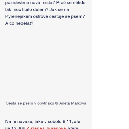
poznáváme nová místa? Proč se někde 
tak moc líbilo dětem? Jak se na 
Pyrenejském ostrově cestuje se psem? 
A co nedělat?
Cesta se psem v obytňáku © Aneta Malková
Na ní naváže, také v sobotu 8.11, ale 
ve 12:30h 
Zuzana Churanová
, která 