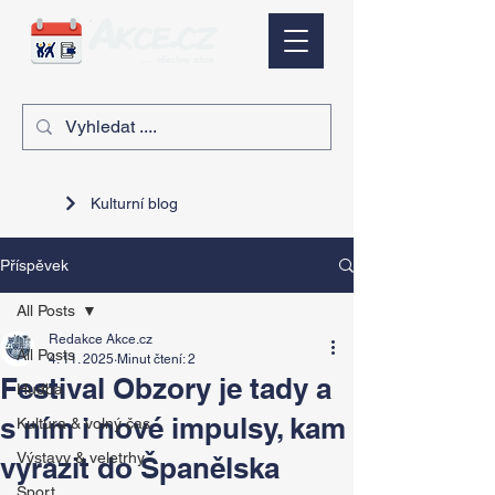
Kulturní blog
Příspěvek
All Posts
Redakce Akce.cz
All Posts
4. 11. 2025
Minut čtení: 2
Festival Obzory je tady a
Hudba
s ním i nové impulsy, kam
Kultura & volný čas
Výstavy & veletrhy
vyrazit do Španělska
Sport