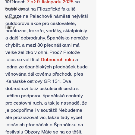
Ve dnech 
7 až 9. listopadu 2025
 se 
Vzdělávání
bude konat na Filozofické fakultě 
v Praze na Palachově náměstí největší 
Divadlo
outdoorová akce pro cestovatele, 
Filmy
horolezce, trekaře, vodáky, skialpinisty 
a další dobrodruhy. Španělsko nemůže 
chybět, a mezi 80 přednáškami má 
velké želízko v ohni. Proč? Protože 
letos se volí titul 
Dobrodruh roku
 a 
jedna ze španělských přednášek bude 
věnována dálkovému přechodu přes 
Kanárské ostrovy GR 131. Dva 
dobrodruzi totiž uskutečnili cestu s 
určitou podporou španělské centrály 
pro cestovní ruch, a tak je nasnadě, že 
je podpoříme i v soutěži! Nebudeme 
ale prozrazovat víc, takže tady výčet 
letošních přednášek o Španělsku na 
festivalu Obzory. Máte se na co těšit.