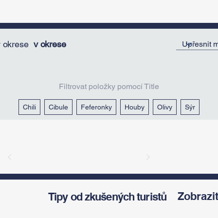
v okrese
v okrese
Filtrovat položky pomocí Title
Chili
Cibule
Feferonky
Houby
Olivy
Sýr
Zobrazit
Tipy od zkušených turistů