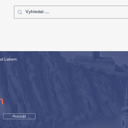
ý čas
Výstavy
Sport
Kurz
nad Labem
m
Potvrdit