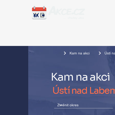
Zážitky
Hudba
Voln
Kam na akci
Ústí 
Kam na akci
Ústí nad Labe