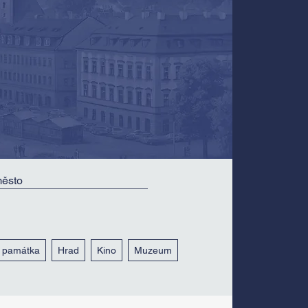
á památka
Hrad
Kino
Muzeum