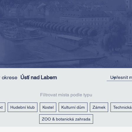
v okrese
Ústí nad Labem
Filtrovat místa podle typu
kt
Hudební klub
Kostel
Kulturní dům
Zámek
Technick
ZOO & botanická zahrada