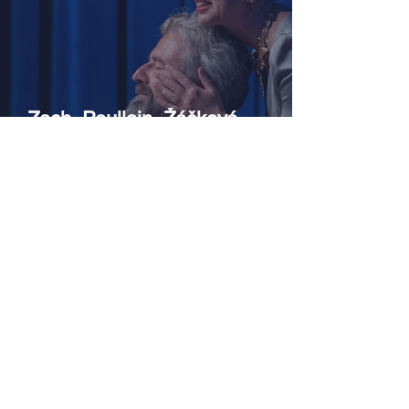
Zach, Poullain, Žáčková,
Stryková, Morávková či Žák se v
srpnu představí s Divadlem Bez
zábradlí na Letní scéně
Voděrádky u Říčan