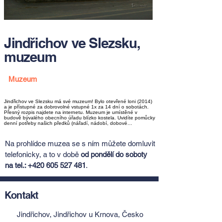
Jindřichov ve Slezsku,
muzeum
Muzeum
Jindřichov ve Slezsku má své muzeum! Bylo otevřené loni (2014)
a je přístupné za dobrovolné vstupné 1x za 14 dní o sobotách.
Přesný rozpis najdete na internetu. Muzeum je umístěné v
budově bývalého obecního úřadu blízko kostela. Uvidíte pomůcky
denní potřeby našich předků (nářadí, nádobí, dobové…
Na prohlídce muzea se s ním můžete domluvit
telefonicky, a to v době
od pondělí do soboty
na tel.:
+420 605 527 481
.
Kontakt
Jindřichov, Jindřichov u Krnova, Česko