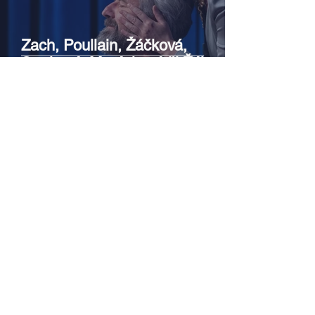
Zach, Poullain, Žáčková,
Stryková, Morávková či Žák se v
srpnu představí s Divadlem Bez
zábradlí na Letní scéně
Voděrádky u Říčan
Srpen v botanické zahradě v
Troji – cesta do pravěku