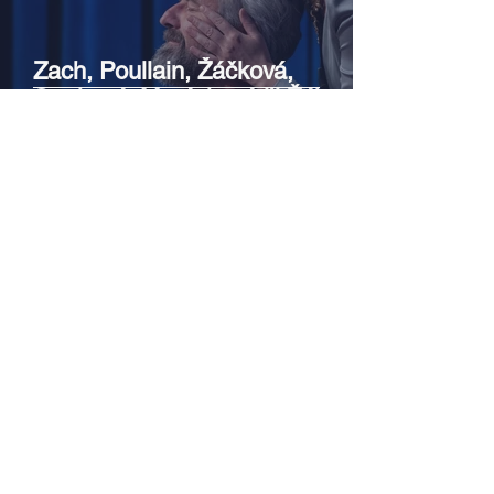
Zach, Poullain, Žáčková,
Stryková, Morávková či Žák se v
srpnu představí s Divadlem Bez
zábradlí na Letní scéně
Voděrádky u Říčan
Srpen v botanické zahradě v
Troji – cesta do pravěku