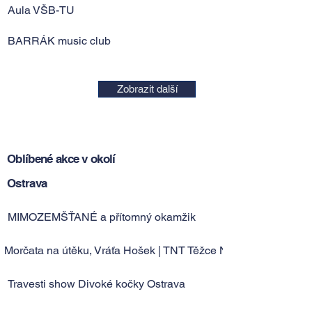
Aula VŠB-TU
BARRÁK music club
Zobrazit další
Oblíbené akce v okolí
Ostrava
MIMOZEMŠŤANÉ a přítomný okamžik
Morčata na útěku, Vráťa Hošek | TNT Těžce Nekorektní Tour
Travesti show Divoké kočky Ostrava