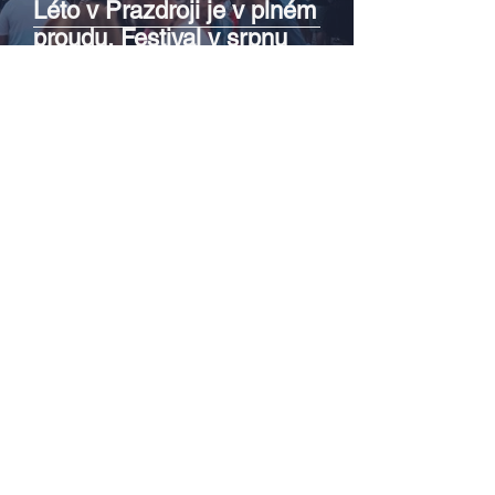
Léto v Prazdroji je v plném
proudu. Festival v srpnu
pokračuje dalšími koncerty i
letním kinem
Zach, Poullain, Žáčková,
Stryková, Morávková či Žák se v
srpnu představí s Divadlem Bez
zábradlí na Letní scéně