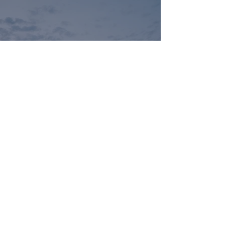
Léto v Prazdroji je v plném
proudu. Festival v srpnu
pokračuje dalšími koncerty i
letním kinem