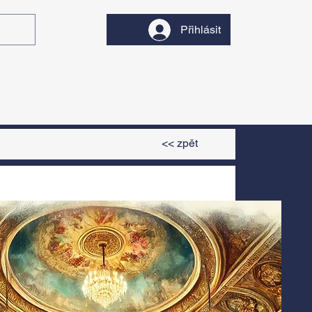
Přihlásit
y
Divadlo
Filmy
<< zpět