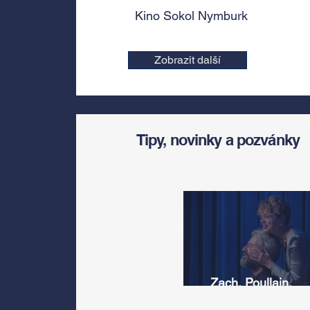
Kino Sokol Nymburk
Zobrazit další
Tipy, novinky a pozvánky
Zach, Poullain,
Žáčková, Stryková,