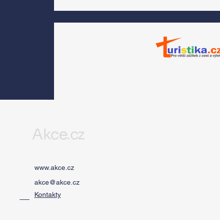
Morávková či Žák se 
srpnu představí s
Divadlem Bez zábradl
na Letní scéně
Voděrádky u Říčan
Akce.cz
www.akce.cz
akce@akce.cz
Kontakty