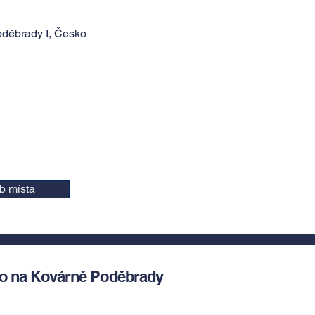
oděbrady I, Česko
b místa
lo na Kovárně Poděbrady