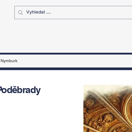
ý čas
Výstavy
Sport
Kurz
Nymburk
Poděbrady