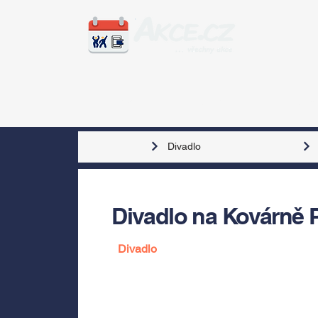
Zážitky
Hudba
Voln
Divadlo
Divadlo na Kovárně 
Divadlo