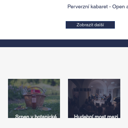
Perverzní kabaret - Open 
Zobrazit další
Srpen v botanické
Hudební most mezi
zahradě v Troji – cesta
Iowou a Českem: