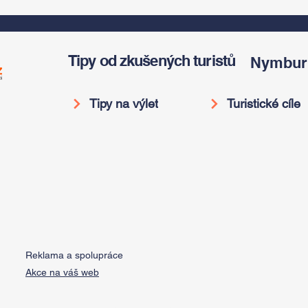
v
do pravěku rostlinného
Americký odkaz
světa a vinařské
Antonína Dvořáka
í
oslavy
ožije v jeho rodném
domě
Tipy od zkušených turistů
Nymbur
Tipy na výlet
Turistické cíle
Reklama a spolupráce
Akce na váš web
Do Not Sell My Personal Information