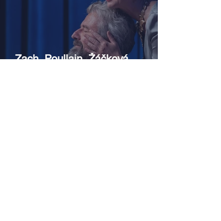
Zach, Poullain, Žáčková,
Stryková, Morávková či Žák se v
srpnu představí s Divadlem Bez
zábradlí na Letní scéně
Voděrádky u Říčan