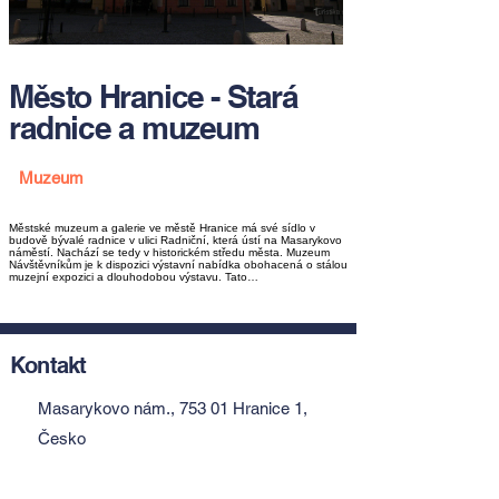
Město Hranice - Stará
radnice a muzeum
Muzeum
Městské muzeum a galerie ve městě Hranice má své sídlo v
budově bývalé radnice v ulici Radniční, která ústí na Masarykovo
náměstí. Nachází se tedy v historickém středu města. Muzeum
Návštěvníkům je k dispozici výstavní nabídka obohacená o stálou
muzejní expozici a dlouhodobou výstavu. Tato…
Kontakt
Masarykovo nám., 753 01 Hranice 1,
Česko