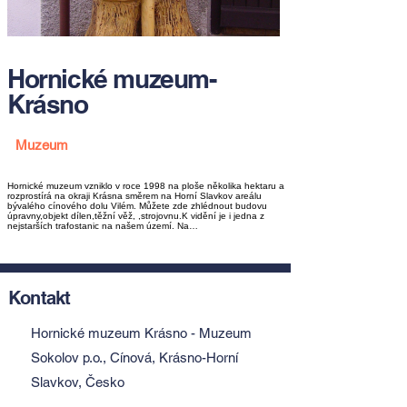
Hornické muzeum-
Krásno
Muzeum
Hornické muzeum vzniklo v roce 1998 na ploše několika hektaru a
rozprostírá na okraji Krásna směrem na Horní Slavkov areálu
bývalého cínového dolu Vilém. Můžete zde zhlédnout budovu
úpravny,objekt dílen,těžní věž, ,strojovnu.K vidění je i jedna z
nejstarších trafostanic na našem území. Na…
Kontakt
Hornické muzeum Krásno - Muzeum
Sokolov p.o., Cínová, Krásno-Horní
Slavkov, Česko