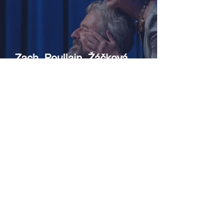
Zach, Poullain, Žáčková,
Stryková, Morávková či Žák se v
srpnu představí s Divadlem Bez
zábradlí na Letní scéně
Voděrádky u Říčan