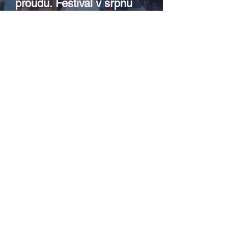
proudu. Festival v srpnu
pokračuje dalšími koncerty i
letním kinem
Zach, Poullain, Žáčková,
Stryková, Morávková či Žák se v
srpnu představí s Divadlem Bez
zábradlí na Letní scéně
Voděrádky u Říčan