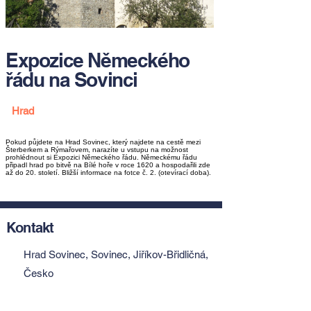
Expozice Německého
řádu na Sovinci
Hrad
Pokud půjdete na Hrad Sovinec, který najdete na cestě mezi
Šterberkem a Rýmařovem, narazíte u vstupu na možnost
prohlédnout si Expozici Německého řádu. Německému řádu
připadl hrad po bitvě na Bílé hoře v roce 1620 a hospodařili zde
až do 20. století. Bližší informace na fotce č. 2. (otevírací doba).
Kontakt
Hrad Sovinec, Sovinec, Jiříkov-Břidličná,
Česko