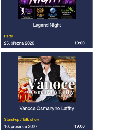
Legend Night
Party
25. března 2028
19:00
Vánoce Osmanyho Laffity
Stand-up / Talk show
10. prosince 2027
19:00