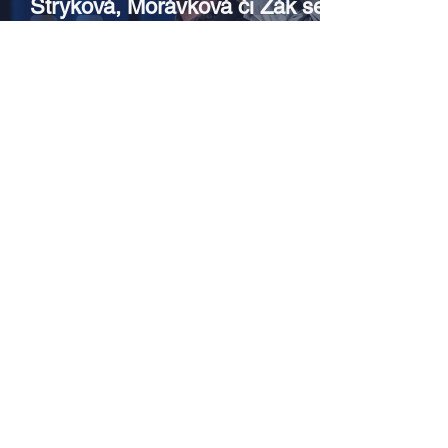
Stryková, Morávková či Žák se v
srpnu představí s Divadlem Bez
zábradlí na Letní scéně
Voděrádky u Říčan
Srpen v botanické zahradě v
Troji – cesta do pravěku
rostlinného světa a vinařské
oslavy