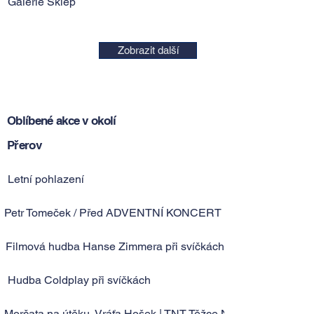
Galerie Sklep
Zobrazit další
Oblíbené akce v okolí
Přerov
Letní pohlazení
Petr Tomeček / Před ADVENTNÍ KONCERT 2026
Filmová hudba Hanse Zimmera při svíčkách
Hudba Coldplay při svíčkách
Morčata na útěku, Vráťa Hošek | TNT Těžce Nekorektní Tour