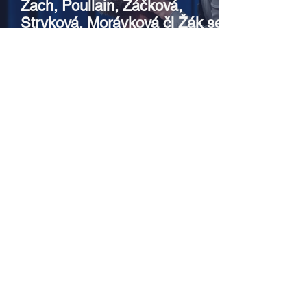
Zach, Poullain, Žáčková,
Stryková, Morávková či Žák se v
srpnu představí s Divadlem Bez
zábradlí na Letní scéně
Voděrádky u Říčan
Srpen v botanické zahradě v
Troji – cesta do pravěku
rostlinného světa a vinařské
oslavy