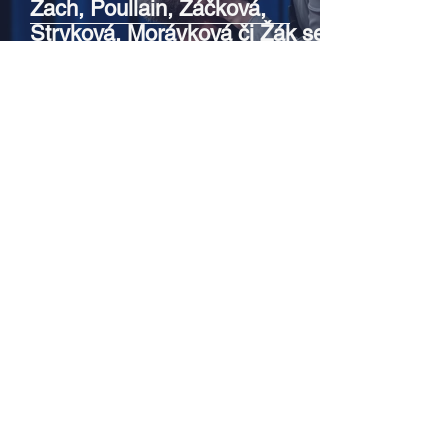
Zach, Poullain, Žáčková,
Stryková, Morávková či Žák se v
srpnu představí s Divadlem Bez
zábradlí na Letní scéně
Voděrádky u Říčan
Srpen v botanické zahradě v
Troji – cesta do pravěku
rostlinného světa a vinařské
oslavy