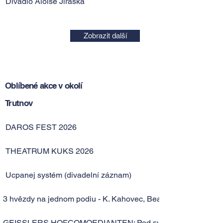
Divadlo Aloise Jiráska
Zobrazit další
Oblíbené akce v okolí
Trutnov
DAROS FEST 2026
THEATRUM KUKS 2026
Ucpanej systém (divadelní záznam)
3 hvězdy na jednom podiu - K. Kahovec, Beatles, M. Šindelář
GEISSLERS HOFCOMOEDIANTEN: Pod světem