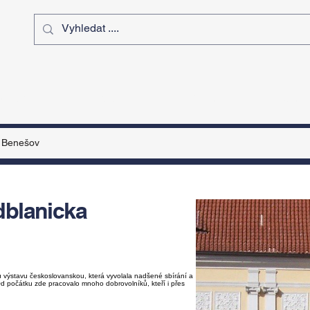
ý čas
Výstavy
Sport
Kurz
Benešov
dblanicka
výstavu českoslovanskou, která vyvolala nadšené sbírání a
d počátku zde pracovalo mnoho dobrovolníků, kteří i přes