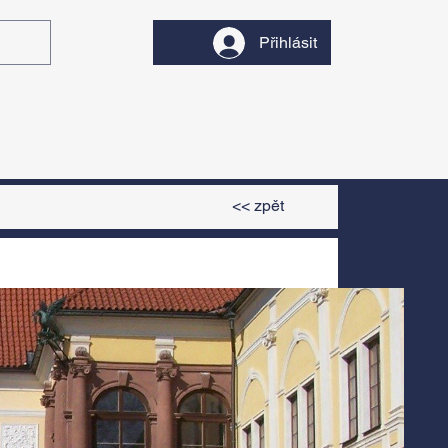
Přihlásit
y
Divadlo
Filmy
<< zpět