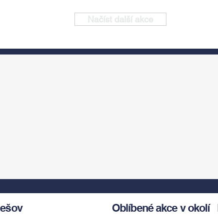
Načíst další akce
ešov
Oblíbené akce v okolí