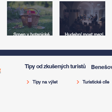
Srpen v botanické
Hudební most mezi
zahradě v Troji – cesta
Iowou a Českem:
v
do pravěku rostlinného
Americký odkaz
světa a vinařské
Antonína Dvořáka
í
oslavy
ožije v jeho rodném
domě
Tipy od zkušených turistů
Benešo
Tipy na výlet
Turistické cíle