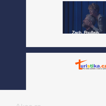
Zach, Poullain,
Žáčková, Stryková,
Morávková či Žák se 
srpnu představí s
Divadlem Bez zábradl
na Letní scéně
Voděrádky u Říčan