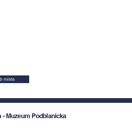
b místa
m - Muzeum Podblanicka