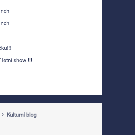
unch
unch
ku!!!
 letní show !!!
Kulturní blog