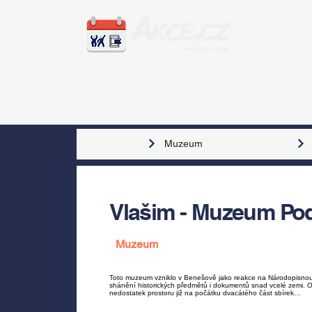
Zážitky
Hudba
Voln
Muzeum
Vlašim - Muzeum Po
Muzeum
Toto muzeum vzniklo v Benešově jako reakce na Národopisnou 
shánění historických předmětů i dokumentů snad vcelé zemi. O
nedostatek prostoru již na počátku dvacátého část sbírek…