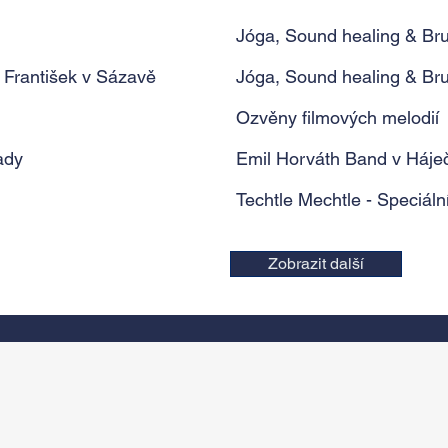
Jóga, Sound healing & Br
 František v Sázavě
Jóga, Sound healing & Br
Ozvěny filmových melodií
ady
Emil Horváth Band v Háječ
Techtle Mechtle - Speciální
Zobrazit další