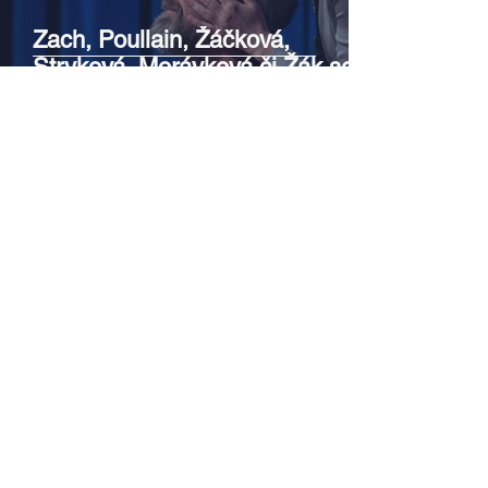
Zach, Poullain, Žáčková,
Stryková, Morávková či Žák se v
srpnu představí s Divadlem Bez
zábradlí na Letní scéně
Voděrádky u Říčan
Srpen v botanické zahradě v
Troji – cesta do pravěku
rostlinného světa a vinařské