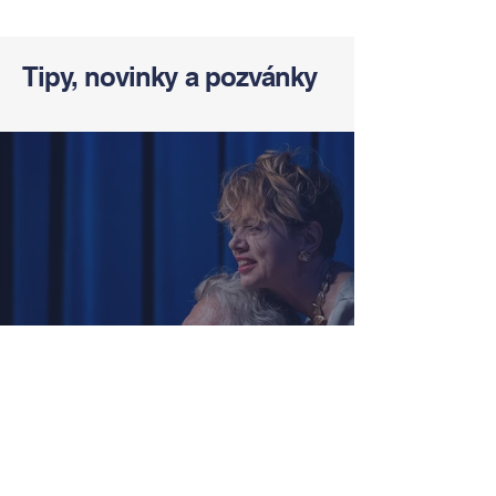
Tipy, novinky a pozvánky
Zach, Poullain, Žáčková,
Stryková, Morávková či Žák se v
srpnu představí s Divadlem Bez
zábradlí na Letní scéně