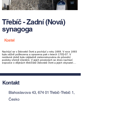
Třebíč - Zadní (Nová)
synagoga
Kostel
Nachází se v židovské čtvrti a pochází z roku 1669. V roce 1693
byla vážně poškozena a opravena pak v letech 1705-07. V
nedávné době byla nákladně zrekonstruována do původní
podoby včetně interiérů. V jejich prostorách se dnes nachází
expozice o dějinách třebíčské židovské čtvrti a jejich obyvatel.…
Kontakt
Blahoslavova 43, 674 01 Třebíč-Třebíč 1,
Česko