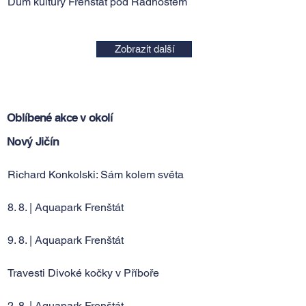
Dům kultury Frenštát pod Radhoštěm
Zobrazit další
Oblíbené akce v okolí
Nový Jičín
Richard Konkolski: Sám kolem světa
8. 8. | Aquapark Frenštát
9. 8. | Aquapark Frenštát
Travesti Divoké kočky v Příboře
2. 8. | Aquapark Frenštát