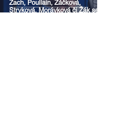
Zach, Poullain, Žáčková,
Stryková, Morávková či Žák se v
srpnu představí s Divadlem Bez
zábradlí na Letní scéně
Voděrádky u Říčan
Srpen v botanické zahradě v
Troji – cesta do pravěku
rostlinného světa a vinařské
oslavy