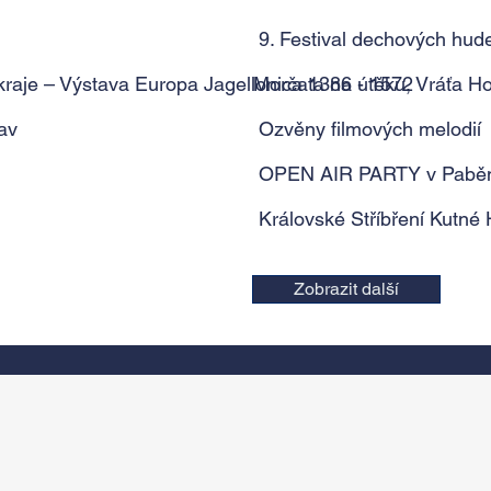
9. Festival dechových hud
raje – Výstava Europa Jagellonica 1386 - 1572
Morčata na útěku, Vráťa H
av
Ozvěny filmových melodií
OPEN AIR PARTY v Paběn
Královské Stříbření Kutné
Zobrazit další