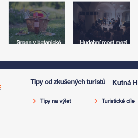
Srpen v botanické
Hudební most mezi
zahradě v Troji – cesta
Iowou a Českem:
v
do pravěku rostlinného
Americký odkaz
světa a vinařské
Antonína Dvořáka
í
oslavy
ožije v jeho rodném
domě
Tipy od zkušených turistů
Kutná H
Tipy na výlet
Turistické cíle