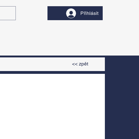
Přihlásit
y
Divadlo
Filmy
<< zpět