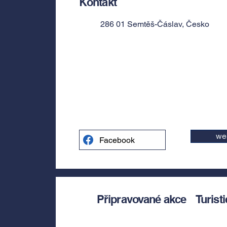
Kontakt
286 01 Semtěš-Čáslav, Česko
we
Facebook
Připravované akce
Turist