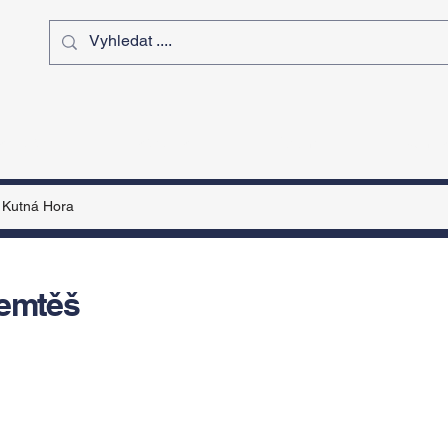
ý čas
Výstavy
Sport
Kurz
Kutná Hora
Semtěš