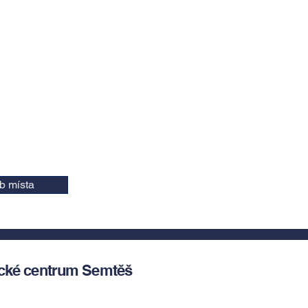
b místa
ické centrum Semtěš