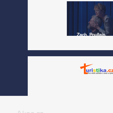
Zach, Poullain,
Žáčková, Stryková,
Morávková či Žák se 
srpnu představí s
Divadlem Bez zábradl
na Letní scéně
Voděrádky u Říčan