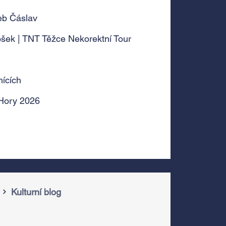
eb Čáslav
ošek | TNT Těžce Nekorektní Tour
ících
 Hory 2026
Kulturní blog