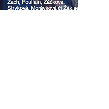
Zach, Poullain, Žáčková,
Stryková, Morávková či Žák se v
srpnu představí s Divadlem Bez
zábradlí na Letní scéně
Voděrádky u Říčan
Srpen v botanické zahradě v
Troji – cesta do pravěku
rostlinného světa a vinařské
oslavy