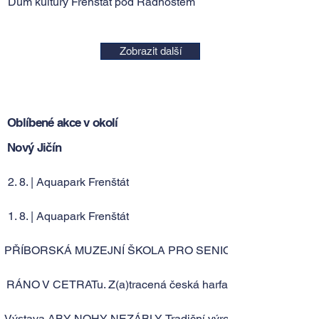
Dům kultury Frenštát pod Radhoštěm
Zobrazit další
Oblíbené akce v okolí
Nový Jičín
2. 8. | Aquapark Frenštát
1. 8. | Aquapark Frenštát
PŘÍBORSKÁ MUZEJNÍ ŠKOLA PRO SENIORY XVI.
RÁNO V CETRATu. Z(a)tracená česká harfa
Výstava ABY NOHY NEZÁBLY. Tradiční výroba vlněných punč