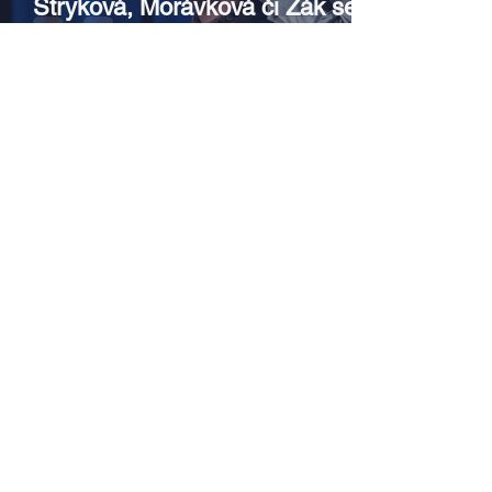
Stryková, Morávková či Žák se v
srpnu představí s Divadlem Bez
zábradlí na Letní scéně
Voděrádky u Říčan
Srpen v botanické zahradě v
Troji – cesta do pravěku
rostlinného světa a vinařské
oslavy