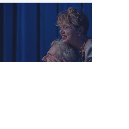
Zach, Poullain, Žáčková,
Stryková, Morávková či Žák se v
srpnu představí s Divadlem Bez
zábradlí na Letní scéně
Voděrádky u Říčan