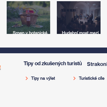
Srpen v botanické
Hudební most mezi
zahradě v Troji – cesta
Iowou a Českem:
v
do pravěku rostlinného
Americký odkaz
světa a vinařské
Antonína Dvořáka
í
oslavy
ožije v jeho rodném
domě
Tipy od zkušených turistů
Strakon
Tipy na výlet
Turistické cíle