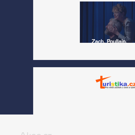
Zach, Poullain,
Žáčková, Stryková,
Morávková či Žák se 
srpnu představí s
Divadlem Bez zábradl
na Letní scéně
Voděrádky u Říčan