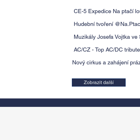
CE-5 Expedice Na ptačí l
Hudební tvoření @Na.Ptac
Muzikály Josefa Vojtka ve 
AC/CZ - Top AC/DC tribut
Nový cirkus a zahájení práz
Zobrazit další