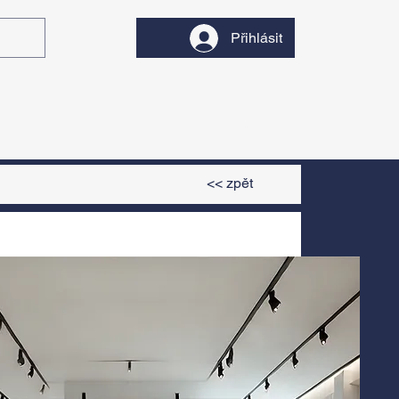
Přihlásit
y
Divadlo
Filmy
<< zpět