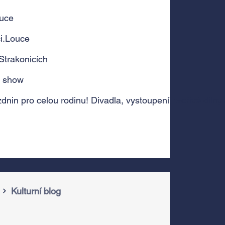
ouce
i.Louce
Strakonicích
e show
dnin pro celou rodinu! Divadla, vystoupení, tvořivé dílny
Kulturní blog