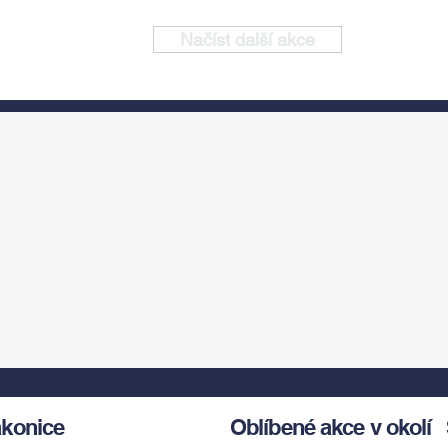
Načíst další akce
akonice
Oblíbené akce v okolí