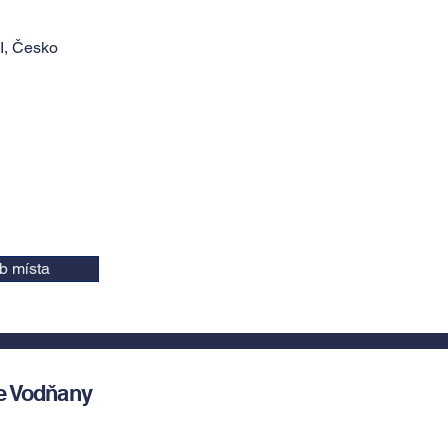
I, Česko
b místa
e Vodňany