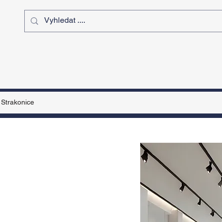
ý čas
Výstavy
Sport
Kurz
Strakonice