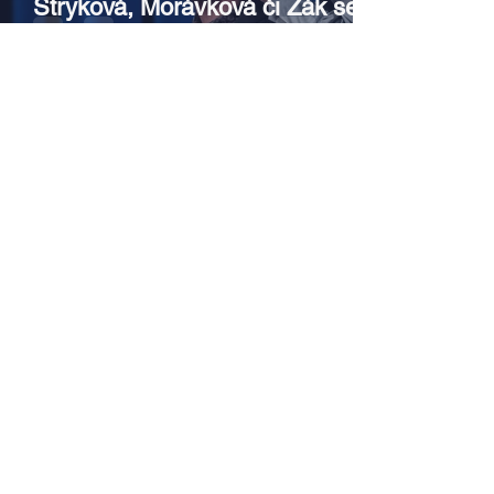
Stryková, Morávková či Žák se v
srpnu představí s Divadlem Bez
zábradlí na Letní scéně
Voděrádky u Říčan
Srpen v botanické zahradě v
Troji – cesta do pravěku
rostlinného světa a vinařské
oslavy