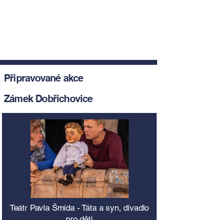
Připravované akce
Zámek Dobřichovice
Teátr Pavla Šmída - Táta a syn, divadlo
pro děti