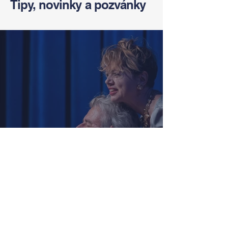
Tipy, novinky a pozvánky
Zach, Poullain, Žáčková,
Stryková, Morávková či Žák se v
srpnu představí s Divadlem Bez
zábradlí na Letní scéně
Voděrádky u Říčan